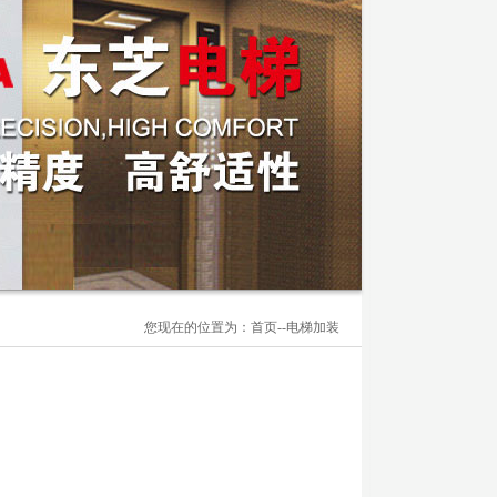
您现在的位置为：
首页
--电梯加装