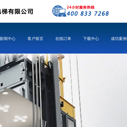
新闻中心
客户留言
在线订单
下载中心
成功案例