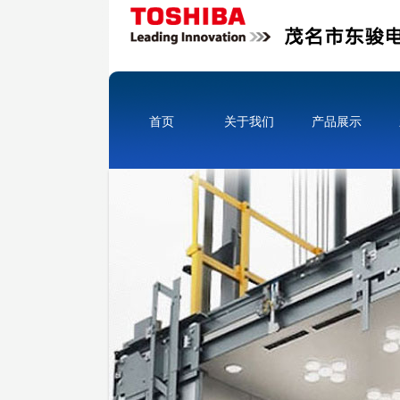
首页
关于我们
产品展示