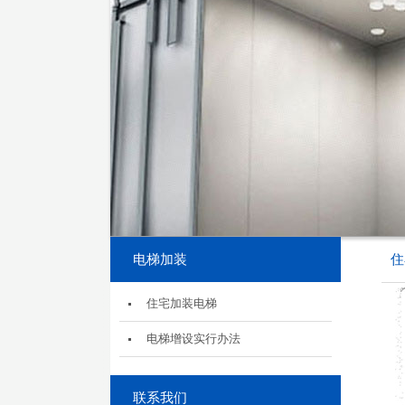
电梯加装
住
住宅加装电梯
电梯增设实行办法
联系我们