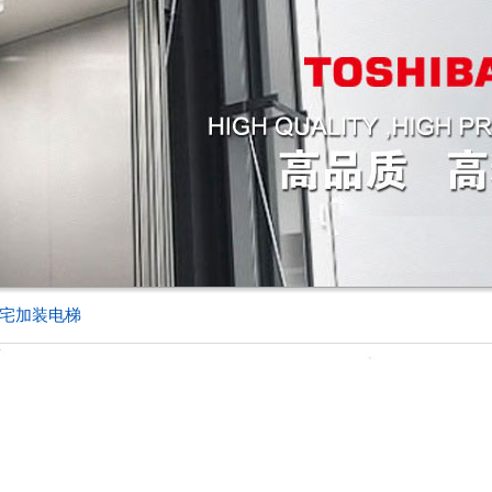
宅加装电梯